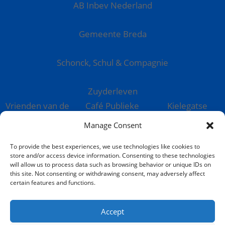
AB Inbev Nederland
Gemeente Breda
Schonck, Schul & Compagnie
Zuyderleven
Vrienden van de
Café Publieke
Kielegatse
Prins
Werken
Leutpenning
Manage Consent
To provide the best experiences, we use technologies like cookies to
store and/or access device information. Consenting to these technologies
will allow us to process data such as browsing behavior or unique IDs on
this site. Not consenting or withdrawing consent, may adversely affect
© Stichting Kielegat
certain features and functions.
Privacyverklaring
Accept