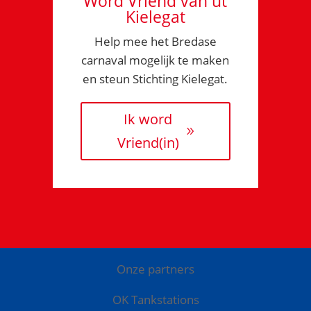
Word Vriend van ut
Kielegat
Help mee het Bredase
carnaval mogelijk te maken
en steun Stichting Kielegat.
Ik word
Vriend(in)
Onze partners
OK Tankstations