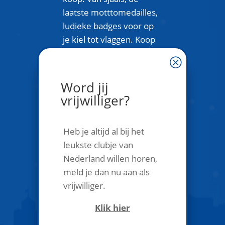
laatste motttomedailles,
ludieke badges voor op
je kiel tot vlaggen. Koop
alle Kielegatse
Q
merchandsie in onze
Kieleshop.
Word jij
vrijwilliger?
Bezoek de webshop
Heb je altijd al bij het
leukste clubje van
Nederland willen horen,
meld je dan nu aan als
vrijwilliger.
Klik hier