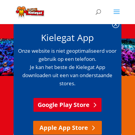
Q
Kielegat App
Onze website is niet geoptimaliseerd voor
gebruik op een telefoon.
Carnaval in
Je kan het beste de Kielegat App
ut Kielegat
downloaden uit een van onderstaande
stores.
Halfvasten is
geweest en
Google Play Store
daarmee zit
seizoen 2025-
2026 erop.
Apple App Store
Maar in ut