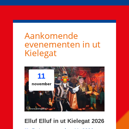
Aankomende
evenementen in ut
Kielegat
11
november
Elluf Elluf in ut Kielegat 2026