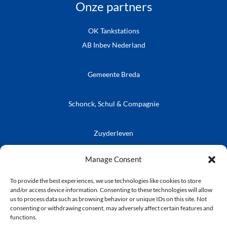
Onze partners
OK Tankstations
AB Inbev Nederland
Gemeente Breda
Schonck, Schul & Compagnie
Zuyderleven
Vrienden van de Prins
Café Publieke Werken
Kielegatse Leutpenning
Manage Consent
To provide the best experiences, we use technologies like cookies to store
and/or access device information. Consenting to these technologies will allow
us to process data such as browsing behavior or unique IDs on this site. Not
consenting or withdrawing consent, may adversely affect certain features and
© Stichting Kielegat
functions.