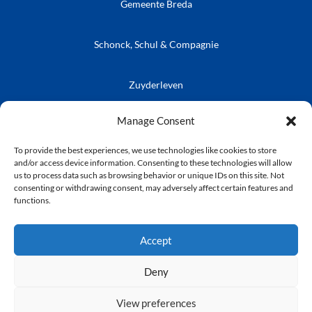
Gemeente Breda
Schonck, Schul & Compagnie
Zuyderleven
Vrienden van de Prins
Café Publieke Werken
Kielegatse Leutpenning
Manage Consent
To provide the best experiences, we use technologies like cookies to store
and/or access device information. Consenting to these technologies will allow
us to process data such as browsing behavior or unique IDs on this site. Not
consenting or withdrawing consent, may adversely affect certain features and
© Stichting Kielegat
functions.
Privacyverklaring
Accept
Deny
Disclaimer : Tijdens de door Stichting Kielegat
View preferences
georganiseerde evenement en activiteiten kunnen foto’s,