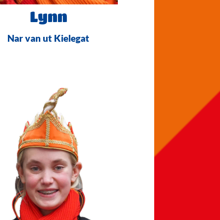
Lynn
Nar van ut Kielegat