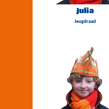
Julia
Jeugdraad