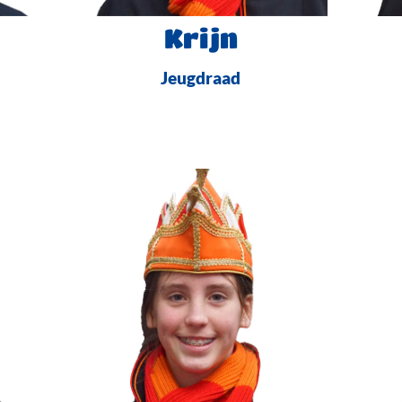
Krijn
Jeugdraad