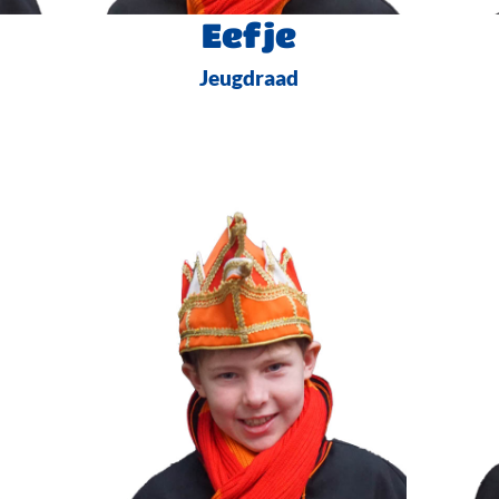
Eefje
Jeugdraad