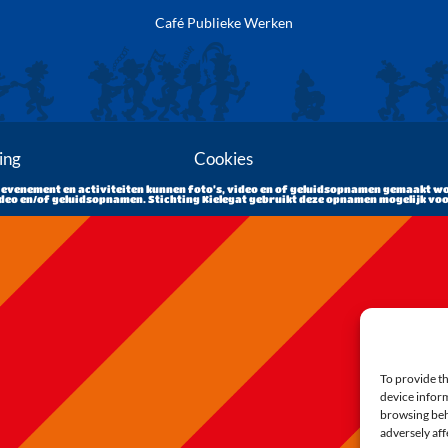
Café Publieke Werken
ing
Cookies
 evenement en activiteiten kunnen foto’s, video en of geluidsopnamen gemaakt wo
eo en/of geluidsopnamen. Stichting Kielegat gebruikt deze opnamen mogelijk voo
To provide th
device inform
browsing beh
adversely aff