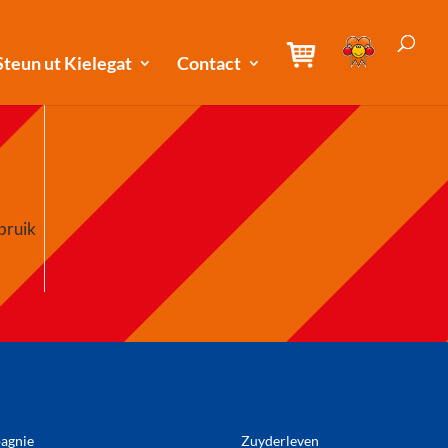
Steun ut Kielegat
Contact
bruik
agnie
Zuyderleven