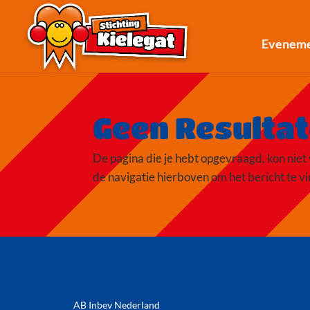
Evenem
Geen Resulta
De pagina die je hebt opgevraagd, kon niet
de navigatie hierboven om het bericht te v
AB Inbev Nederland