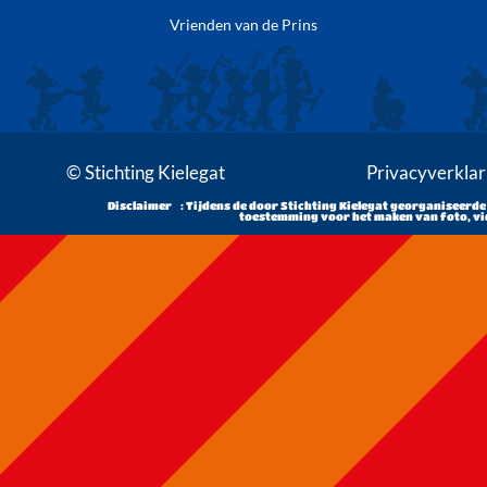
Vrienden van de Prins
© Stichting Kielegat
Privacyverklar
Disclaimer : Tijdens de door Stichting Kielegat georganiseerde
toestemming voor het maken van foto, vid