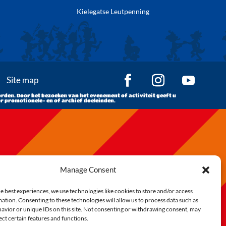
Kielegatse Leutpenning
Site map
rden. Door het bezoeken van het evenement of activiteit geeft u
r promotionele- en of archief doeleinden.
Manage Consent
e best experiences, we use technologies like cookies to store and/or access
ation. Consenting to these technologies will allow us to process data such as
avior or unique IDs on this site. Not consenting or withdrawing consent, may
ect certain features and functions.