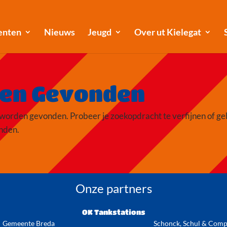
enten
Nieuws
Jeugd
Over ut Kielegat
ten Gevonden
 worden gevonden. Probeer je zoekopdracht te verfijnen of ge
inden.
Onze partners
OK Tankstations
Gemeente Breda
Schonck, Schul & Comp