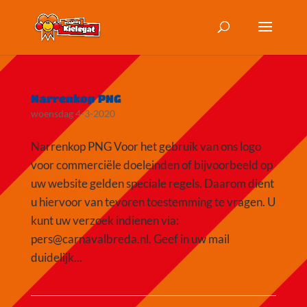
Narrenkop PNG
woensdag 4-3-2020
Narrenkop PNG Voor het gebruik van ons logo
voor commerciële doeleinden of bijvoorbeeld op
uw website gelden speciale regels. Daarom dient
u hiervoor van tevoren toestemming te vragen. U
kunt uw verzoek indienen via:
pers@carnavalbreda.nl. Geef in uw mail
duidelijk...