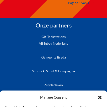
Pagina 1 van 1
1
Onze partners
OK Tankstations
AB Inbev Nederland
Gemeente Breda
Schonck, Schul & Compagnie
Zuyderleven
Vrienden van de Prins
Café Publieke Werken
Kielegatse Leutpenning
Manage Consent