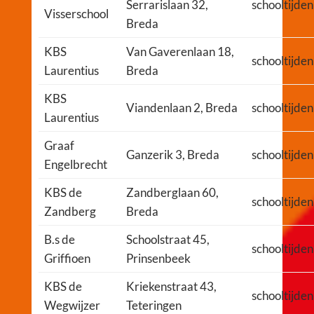
Serrarislaan 32,
schooltijden
Visserschool
Breda
KBS
Van Gaverenlaan 18,
schooltijden
Laurentius
Breda
KBS
Viandenlaan 2, Breda
schooltijden
Laurentius
Graaf
Ganzerik 3, Breda
schooltijden
Engelbrecht
KBS de
Zandberglaan 60,
schooltijden
Zandberg
Breda
B.s de
Schoolstraat 45,
schooltijden
Griffioen
Prinsenbeek
KBS de
Kriekenstraat 43,
schooltijden
Wegwijzer
Teteringen