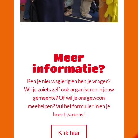
Meer
informatie?
Ben je nieuwsgierig en heb je vragen?
Wil je zoiets zelf ook organiseren in jouw
gemeente? Of wil je ons gewoon
meehelpen? Vul het formulier in en je
hoort van ons!
Klik hier