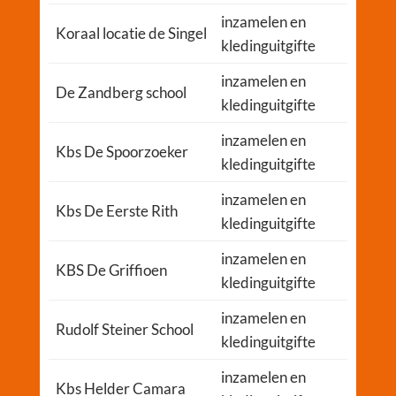
inzamelen en
Koraal locatie de Singel
kledinguitgifte
inzamelen en
De Zandberg school
kledinguitgifte
inzamelen en
Kbs De Spoorzoeker
kledinguitgifte
inzamelen en
Kbs De Eerste Rith
kledinguitgifte
inzamelen en
KBS De Griffioen
kledinguitgifte
inzamelen en
Rudolf Steiner School
kledinguitgifte
inzamelen en
Kbs Helder Camara