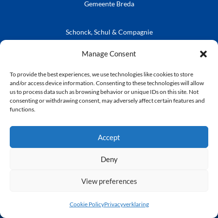
Gemeente Breda
Schonck, Schul & Compagnie
Manage Consent
Zuyderleven
To provide the best experiences, we use technologies like cookies to store
Vrienden van de Prins
Café Publieke Werken
Kielegatse Leutpenning
and/or access device information. Consenting to these technologies will allow
us to process data such as browsing behavior or unique IDs on this site. Not
consenting or withdrawing consent, may adversely affect certain features and
functions.
© Stichting Kielegat
Accept
Deny
Privacyverklaring
View preferences
Cookie Policy
Privacyverklaring
Disclaimer : Tijdens de door Stichting Kielegat
georganiseerde evenement en activiteiten kunnen foto’s,