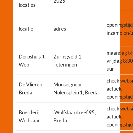
2025
locaties
openingstij
locatie
adres
inzamelen/u
maandag t/
Dorpshuis 't
Zuringveld 1
vrijdag 8:3
Web
Teteringen
uur
check websi
De Vlieren
Monseigneur
actuele
Breda
Nolensplein 1, Breda
openingstij
check websi
Boerderij
Wolfslaardreef 95,
actuele
Wolfslaar
Breda
openingstij