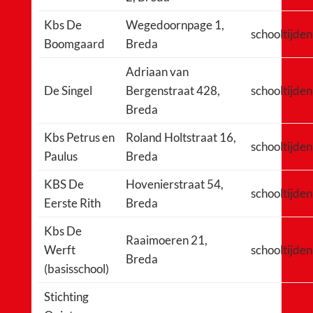
Kbs De
Wegedoornpage 1,
schooltijden
Boomgaard
Breda
Adriaan van
De Singel
Bergenstraat 428,
schooltijden
Breda
Kbs Petrus en
Roland Holtstraat 16,
schooltijden
Paulus
Breda
KBS De
Hovenierstraat 54,
schooltijden
Eerste Rith
Breda
Kbs De
Raaimoeren 21,
Werft
schooltijden
Breda
(basisschool)
Stichting