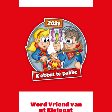
Word Vriend van
ut Kielegat