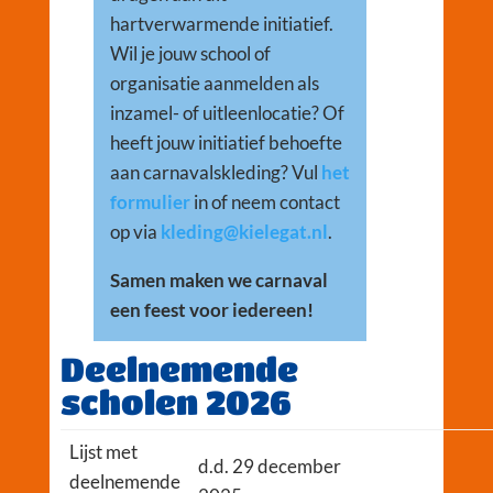
hartverwarmende initiatief.
Wil je jouw school of
organisatie aanmelden als
inzamel- of uitleenlocatie? Of
heeft jouw initiatief behoefte
aan carnavalskleding? Vul
het
formulier
in of neem contact
op via
kleding@kielegat.nl
.
Samen maken we carnaval
een feest voor iedereen!
Deelnemende
scholen 2026
Lijst met
d.d. 29 december
deelnemende