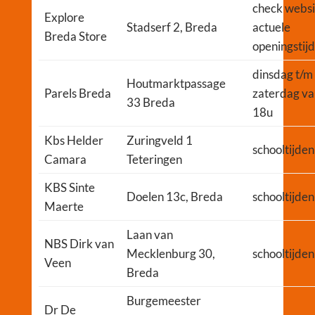
check websi
Explore
Stadserf 2, Breda
actuele
Breda Store
openingstij
dinsdag t/m
Houtmarktpassage
Parels Breda
zaterdag va
33 Breda
18u
Kbs Helder
Zuringveld 1
schooltijden
Camara
Teteringen
KBS Sinte
Doelen 13c, Breda
schooltijden
Maerte
Laan van
NBS Dirk van
Mecklenburg 30,
schooltijden
Veen
Breda
Burgemeester
Dr De