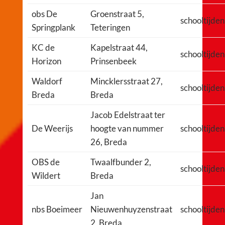
obs De
Groenstraat 5,
schooltijden
Springplank
Teteringen
KC de
Kapelstraat 44,
schooltijden
Horizon
Prinsenbeek
Waldorf
Mincklersstraat 27,
schooltijden
Breda
Breda
Jacob Edelstraat ter
De Weerijs
hoogte van nummer
schooltijden
26, Breda
OBS de
Twaalfbunder 2,
schooltijden
Wildert
Breda
Jan
nbs Boeimeer
Nieuwenhuyzenstraat
schooltijden
2, Breda