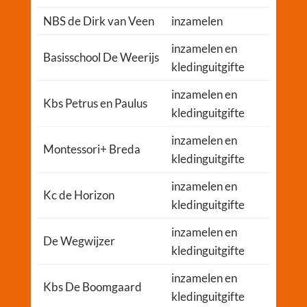
NBS de Dirk van Veen
inzamelen
inzamelen en
Basisschool De Weerijs
kledinguitgifte
inzamelen en
Kbs Petrus en Paulus
kledinguitgifte
inzamelen en
Montessori+ Breda
kledinguitgifte
inzamelen en
Kc de Horizon
kledinguitgifte
inzamelen en
De Wegwijzer
kledinguitgifte
inzamelen en
Kbs De Boomgaard
kledinguitgifte