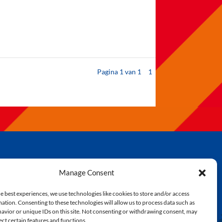
Pagina 1 van 1
1
Manage Consent
agnie
Zuyderleven
e best experiences, we use technologies like cookies to store and/or access
Kielegatse Leutpenning
ation. Consenting to these technologies will allow us to process data such as
avior or unique IDs on this site. Not consenting or withdrawing consent, may
ect certain features and functions.