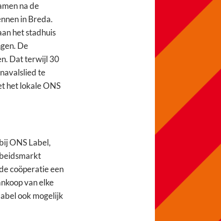
wamen na de
ennen in Breda.
aan het stadhuis
ngen. De
n. Dat terwijl 30
navalslied te
et het lokale ONS
bij ONS Label,
arbeidsmarkt
 de coöperatie een
ankoop van elke
label ook mogelijk