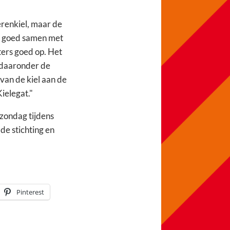
erenkiel, maar de
an goed samen met
ters goed op. Het
t daaronder de
van de kiel aan de
ielegat."
zondag tijdens
de stichting en
Pinterest