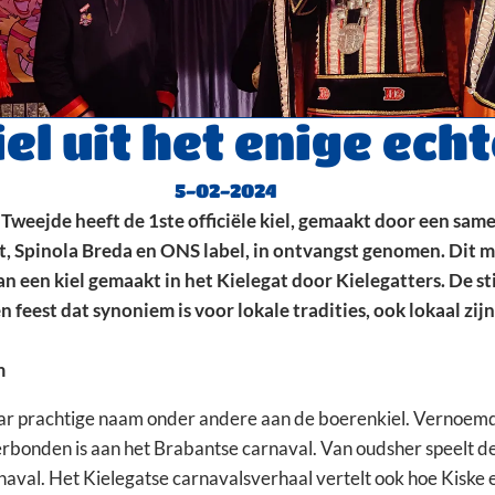
el uit het enige ech
5-02-2024
 Tweejde heeft de 1ste officiële kiel, gemaakt door een sa
t, Spinola Breda en ONS label, in ontvangst genomen. Dit m
n een kiel gemaakt in het Kielegat door Kielegatters. De st
 feest dat synoniem is voor lokale tradities, ook lokaal zijn
m
ar prachtige naam onder andere aan de boerenkiel. Vernoemd
rbonden is aan het Brabantse carnaval. Van oudsher speelt de 
rnaval. Het Kielegatse carnavalsverhaal vertelt ook hoe Kiske