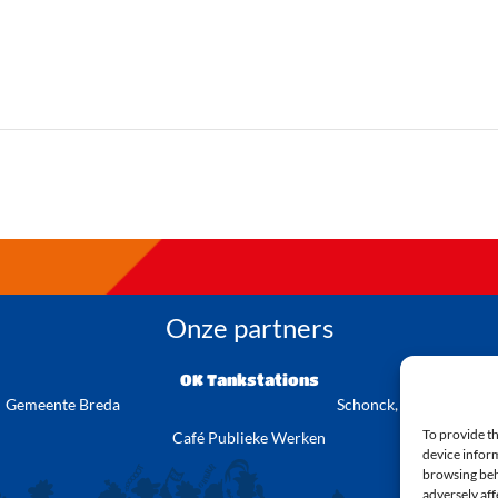
Onze partners
OK Tankstations
Gemeente Breda
Schonck, Schul & Comp
To provide th
Café Publieke Werken
device inform
browsing beh
adversely aff