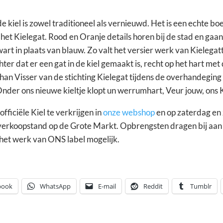
 kiel is zowel traditioneel als vernieuwd. Het is een echte bo
 het Kielegat. Rood en Oranje details horen bij de stad en ga
art in plaats van blauw. Zo valt het versier werk van Kielegat
chter dat er een gat in de kiel gemaakt is, recht op het hart me
an Visser van de stichting Kielegat tijdens de overhandeging 
"Onder ons nieuwe kieltje klopt un werrumhart, Veur jouw, ons K
fficiële Kiel te verkrijgen in
onze webshop
en op zaterdag en 
 verkoopstand op de Grote Markt. Opbrengsten dragen bij aan 
et werk van ONS label mogelijk.
book
WhatsApp
E-mail
Reddit
Tumblr