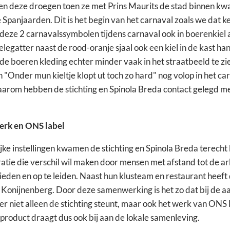
 en deze droegen toen ze met Prins Maurits de stad binnen k
Spanjaarden. Dit is het begin van het carnaval zoals we dat k
deze 2 carnavalssymbolen tijdens carnaval ook in boerenkiel 
elegatter naast de rood-oranje sjaal ook een kiel in de kast ha
 de boeren kleding echter minder vaak in het straatbeeld te zie
n "Onder mun kieltje klopt ut toch zo hard" nog volop in het car
arom hebben de stichting en Spinola Breda contact gelegd m
erk en ONS label
ke instellingen kwamen de stichting en Spinola Breda terecht 
ratie die verschil wil maken door mensen met afstand tot de 
ieden en op te leiden. Naast hun klusteam en restaurant heeft
e Konijnenberg. Door deze samenwerking is het zo dat bij de a
ter niet alleen de stichting steunt, maar ook het werk van ONS 
product draagt dus ook bij aan de lokale samenleving.