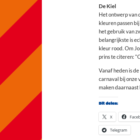
De Kiel
Het ontwerp van de
kleuren passen bij
het gebruik van zw
belangrijkste is e
kleur rood. Om Joh
prins te citeren: 
Vanaf heden is de o
carnaval bij onze
maken daarnaast h
Dit delen:
X
Face
Telegram