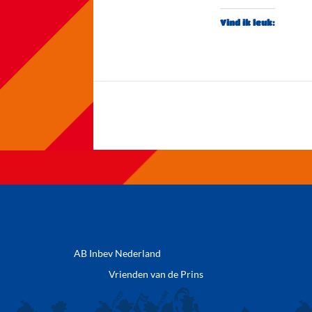
Vind ik leuk:
AB Inbev Nederland
Vrienden van de Prins