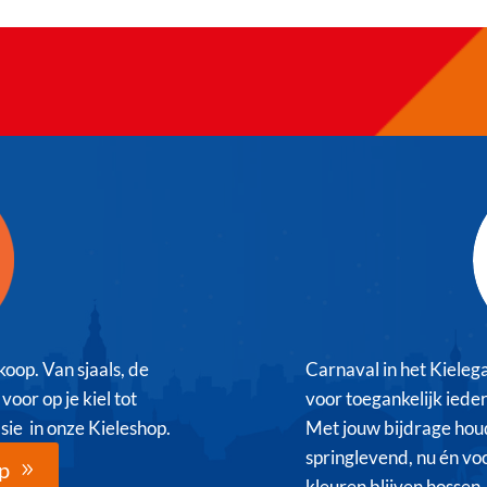
 koop. Van sjaals, de
Carnaval in het Kielega
oor op je kiel tot
voor toegankelijk iede
sie in onze Kieleshop.
Met jouw bijdrage houd
springlevend, nu én voo
p
kleuren blijven hossen.