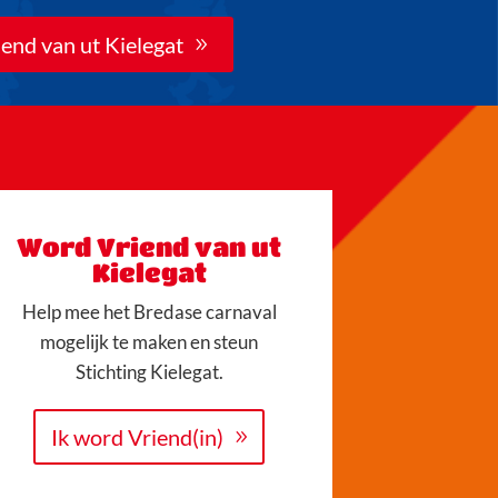
end van ut Kielegat
Word Vriend van ut
Kielegat
Help mee het Bredase carnaval
mogelijk te maken en steun
Stichting Kielegat.
Ik word Vriend(in)