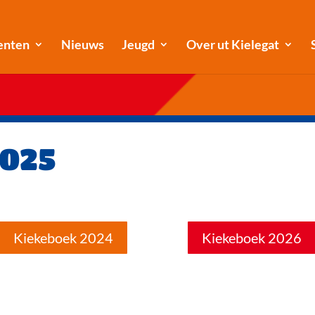
enten
Nieuws
Jeugd
Over ut Kielegat
2025
Kiekeboek 2024
Kiekeboek 2026