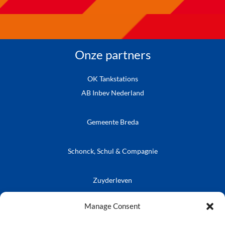
Onze partners
OK Tankstations
AB Inbev Nederland
Gemeente Breda
Schonck, Schul & Compagnie
Zuyderleven
Vrienden van de Prins
Café Publieke Werken
Kielegatse Leutpenning
Manage Consent