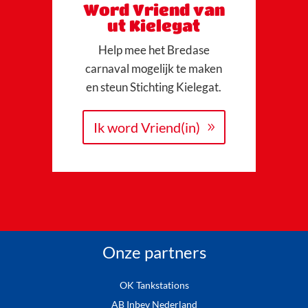
Word Vriend van
ut Kielegat
Help mee het Bredase
carnaval mogelijk te maken
en steun Stichting Kielegat.
Ik word Vriend(in)
Onze partners
OK Tankstations
AB Inbev Nederland