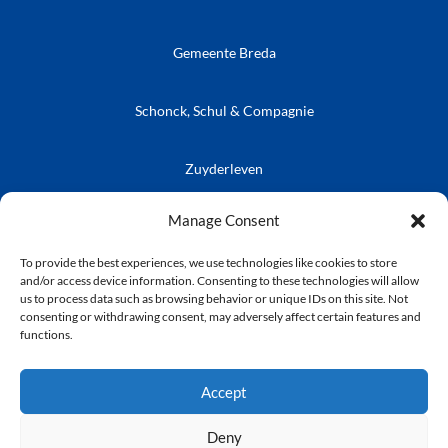
Gemeente Breda
Schonck, Schul & Compagnie
Zuyderleven
Vrienden van de Prins
Café Publieke Werken
Kielegatse Leutpenning
Manage Consent
To provide the best experiences, we use technologies like cookies to store
and/or access device information. Consenting to these technologies will allow
us to process data such as browsing behavior or unique IDs on this site. Not
consenting or withdrawing consent, may adversely affect certain features and
© Stichting Kielegat
functions.
Privacyverklaring
Accept
Deny